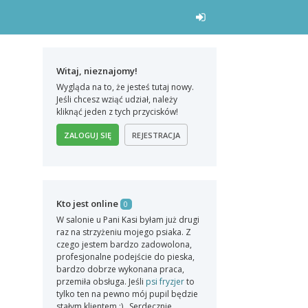
Witaj, nieznajomy!
Wygląda na to, że jesteś tutaj nowy.
Jeśli chcesz wziąć udział, należy
kliknąć jeden z tych przycisków!
ZALOGUJ SIĘ
REJESTRACJA
Kto jest online
0
W salonie u Pani Kasi byłam już drugi
raz na strzyżeniu mojego psiaka. Z
czego jestem bardzo zadowolona,
profesjonalne podejście do pieska,
bardzo dobrze wykonana praca,
przemiła obsługa. Jeśli
psi fryzjer
to
tylko ten na pewno mój pupil będzie
stałym klientem ;) . Serdecznie