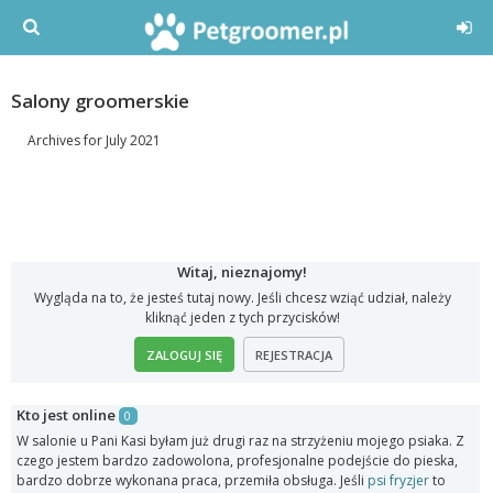
Salony groomerskie
Archives for July 2021
Witaj, nieznajomy!
Wygląda na to, że jesteś tutaj nowy. Jeśli chcesz wziąć udział, należy
kliknąć jeden z tych przycisków!
ZALOGUJ SIĘ
REJESTRACJA
Kto jest online
0
W salonie u Pani Kasi byłam już drugi raz na strzyżeniu mojego psiaka. Z
czego jestem bardzo zadowolona, profesjonalne podejście do pieska,
bardzo dobrze wykonana praca, przemiła obsługa. Jeśli
psi fryzjer
to