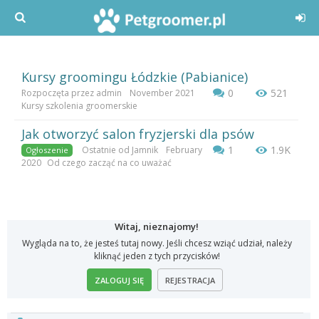
Kursy groomingu Łódzkie (Pabianice)
0
521
Rozpoczęta przez
admin
November 2021
Kursy szkolenia groomerskie
Jak otworzyć salon fryzjerski dla psów
1
1.9K
Ostatnie od
Jamnik
February
Ogłoszenie
2020
Od czego zacząć na co uważać
Witaj, nieznajomy!
Wygląda na to, że jesteś tutaj nowy. Jeśli chcesz wziąć udział, należy
kliknąć jeden z tych przycisków!
ZALOGUJ SIĘ
REJESTRACJA