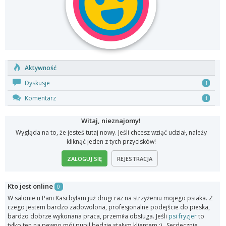
Aktywność
Dyskusje
1
Komentarz
1
Witaj, nieznajomy!
Wygląda na to, że jesteś tutaj nowy. Jeśli chcesz wziąć udział, należy
kliknąć jeden z tych przycisków!
ZALOGUJ SIĘ
REJESTRACJA
Kto jest online
0
W salonie u Pani Kasi byłam już drugi raz na strzyżeniu mojego psiaka. Z
czego jestem bardzo zadowolona, profesjonalne podejście do pieska,
bardzo dobrze wykonana praca, przemiła obsługa. Jeśli
psi fryzjer
to
tylko ten na pewno mój pupil będzie stałym klientem ;) . Serdecznie